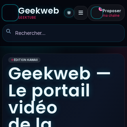
Geekweb
0
Proposer
🌸
ma chaîne
GEEKTUBE
🌸
ÉDITION KAWAII
Geekweb —
Le portail
vidéo
de la