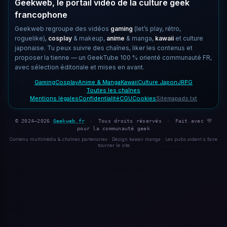
Geekweb, le portail vidéo de la culture geek
francophone
Geekweb regroupe des vidéos
gaming
(let’s play, rétro,
roguelike),
cosplay
& makeup,
anime
& manga,
kawaii
et culture
japonaise. Tu peux suivre des chaînes, liker les contenus et
proposer la tienne — un GeekTube 100 % orienté communauté FR,
avec sélection éditoriale et mises en avant.
Gaming
Cosplay
Anime & Manga
Kawaii
Culture Japon
JRPG
Toutes les chaînes
Mentions légales
Confidentialité
CGU
Cookies
Sitemap
ads.txt
© 2024–2026
Geekweb.fr
·
Tous droits réservés
·
Fait avec 💜
pour la communauté geek
Contenu multimédia & chaînes partenaires · Design kawaii manga · Les pubs aident à faire
tourner le site