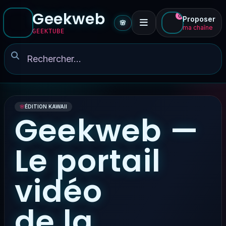
Geekweb
0
Proposer
🌸
ma chaîne
GEEKTUBE
🌸
ÉDITION KAWAII
Geekweb —
Le portail
vidéo
de la