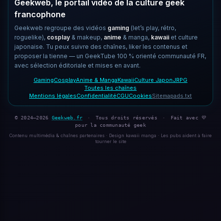
Geekweb, le portail vidéo de la culture geek
francophone
Geekweb regroupe des vidéos
gaming
(let’s play, rétro,
roguelike),
cosplay
& makeup,
anime
& manga,
kawaii
et culture
japonaise. Tu peux suivre des chaînes, liker les contenus et
proposer la tienne — un GeekTube 100 % orienté communauté FR,
avec sélection éditoriale et mises en avant.
Gaming
Cosplay
Anime & Manga
Kawaii
Culture Japon
JRPG
Toutes les chaînes
Mentions légales
Confidentialité
CGU
Cookies
Sitemap
ads.txt
© 2024–2026
Geekweb.fr
·
Tous droits réservés
·
Fait avec 💜
pour la communauté geek
Contenu multimédia & chaînes partenaires · Design kawaii manga · Les pubs aident à faire
tourner le site