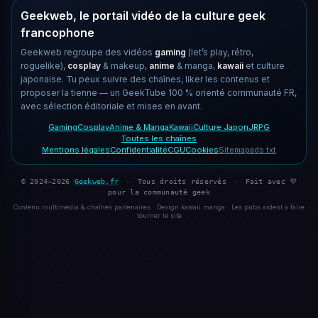
Geekweb, le portail vidéo de la culture geek
francophone
Geekweb regroupe des vidéos
gaming
(let’s play, rétro,
roguelike),
cosplay
& makeup,
anime
& manga,
kawaii
et culture
japonaise. Tu peux suivre des chaînes, liker les contenus et
proposer la tienne — un GeekTube 100 % orienté communauté FR,
avec sélection éditoriale et mises en avant.
Gaming
Cosplay
Anime & Manga
Kawaii
Culture Japon
JRPG
Toutes les chaînes
Mentions légales
Confidentialité
CGU
Cookies
Sitemap
ads.txt
© 2024–2026
Geekweb.fr
·
Tous droits réservés
·
Fait avec 💜
pour la communauté geek
Contenu multimédia & chaînes partenaires · Design kawaii manga · Les pubs aident à faire
tourner le site