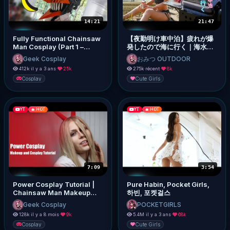
14:21
21:47
Fully Functional Chainsaw
【夜勤明け車中泊】疲れが爆
Man Cosplay (Part 1 –
発したので海に行く｜海水浴
Making Chainsaw Man's
と焼きそばとレモンサワー🍋
Geek Cosplay
おみつ OUTDOOR
Helmet)
412k
·
il y a 3 ans
·
25k
275k
·
récent
·
8k
Cosplay
Cute Girls
YT
🔥 HOT
YT
🔥 HOT
7:09
3:54
Power Cosplay Tutorial |
Pure Habin, Pocket Girls,
Chainsaw Man Makeup
하빈, 포켓걸스
Tutorial
Geek Cosplay
POCKETGIRLS
128k
·
il y a 8 mois
·
9k
5.4M
·
il y a 3 ans
·
68k
Cosplay
Cute Girls