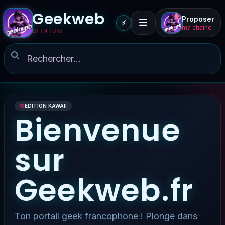
Geekweb
0
Proposer
⚡
ma chaîne
GEEKTUBE
🌸
ÉDITION KAWAII
Bienvenue
sur
Geekweb.fr
Ton portail geek francophone ! Plonge dans