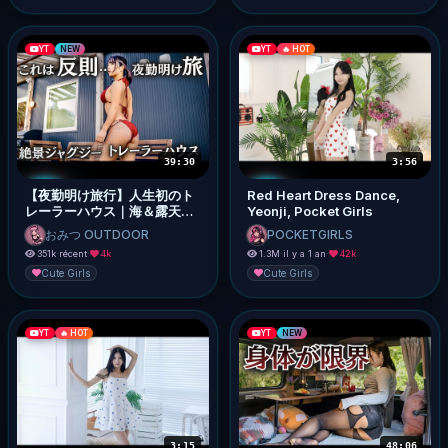
YT
NEW
YT
🔥 HOT
39:30
3:56
【夜勤明け旅行】人生初のト
Red Heart Dress Dance,
レーラーハウス｜海＆露天ジ
Yeonji, Pocket Girls
ャグジーが想像以上で…！！
おみつ OUTDOOR
POCKETGIRLS
351k
·
récent
·
4k
1.3M
·
il y a 1 an
·
42k
Cute Girls
Cute Girls
YT
🔥 HOT
YT
NEW
3:15
48:06