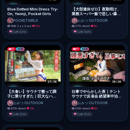
Blue Dotted Mini Dress Try-
【大型連休ゼロ】夜勤明け、
On, Yeonji, Pocket Girls
業務スーパー飯で悲しい爆食
車中泊｜焼き鳥と酒
POCKETGIRLS
おみつ OUTDOOR
189k
·
il y a 4 ans
·
12k
271k
·
récent
·
6k
Cute Girls
Cute Girls
YT
NEW
YT
NEW
27:36
30:26
【大食い】サウナで整って調
仕事でやらかした夜｜テント
子に乗りすぎた｜巨大なハン
サウナで反省会 絶望車中泊
バーガーを作る自由すぎるキ
【夜勤明け女ひとり】
おみつ OUTDOOR
おみつ OUTDOOR
ャンプ【夜勤明け女ひとり】
207k
·
récent
·
15k
243k
·
récent
·
8k
Cute Girls
Cute Girls