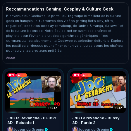
Recommandations Gaming, Cosplay & Culture Geek
Bienvenue sur Geekweb, le portail qui regroupe le meilleur de la culture
geek en français. Ici tu trouves des vidéos gaming (let’s play, rétro,
roguelike), des tutos cosplay et makeup, de l’anime & manga, du kawaii et
de la culture japonaise. Notre équipe met en avant des chaînes et
playlists pour t’éviter le bruit des algorithmes génériques : likes
communautaires, abonnements Geekweb et sélection éditoriale. Explore
les pastilles ci-dessus pour affiner par univers, ou parcours les chaînes
pour suivre tes créateurs préférés.
Accueil
YT
🔥 HOT
YT
🔥 HOT
18:42
8:42
JdG la Revanche - BUBSY
JdG La revanche - Bubsy
3D - Episode 1
3D - Partie 2
Joueur du Grenier
Joueur du Grenier