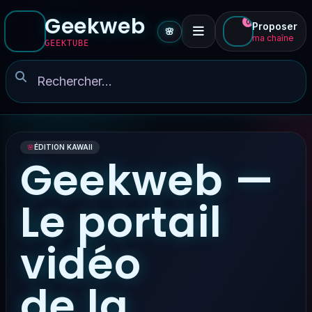
Geekweb
0
Proposer
🌸
ma chaîne
GEEKTUBE
🌸
ÉDITION KAWAII
Geekweb —
Le portail
vidéo
de la