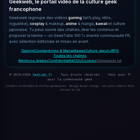
Geekweb, le portail vidéo de la culture geek
francophone
Geekweb regroupe des vidéos
gaming
(let’s play, rétro,
roguelike),
cosplay
& makeup,
anime
& manga,
kawaii
et culture
japonaise. Tu peux suivre des chaînes, liker les contenus et
proposer la tienne — un GeekTube 100 % orienté communauté FR,
avec sélection éditoriale et mises en avant.
Gaming
Cosplay
Anime & Manga
Kawaii
Culture Japon
JRPG
Toutes les chaînes
Mentions légales
Confidentialité
CGU
Cookies
Sitemap
ads.txt
© 2024–2026
Geekweb.fr
·
Tous droits réservés
·
Fait avec 💜
pour la communauté geek
Contenu multimédia & chaînes partenaires · Design kawaii manga · Les pubs aident à faire
tourner le site