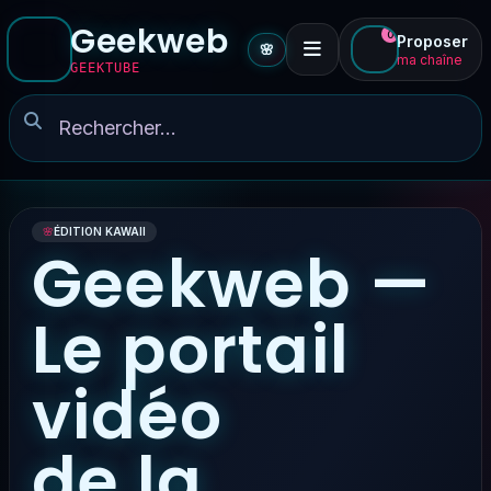
Geekweb
0
Proposer
🌸
ma chaîne
GEEKTUBE
🌸
ÉDITION KAWAII
Geekweb —
Le portail
vidéo
de la