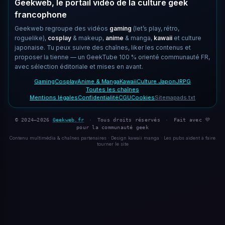
Geekweb, le portail vidéo de la culture geek
francophone
Geekweb regroupe des vidéos
gaming
(let’s play, rétro,
roguelike),
cosplay
& makeup,
anime
& manga,
kawaii
et culture
japonaise. Tu peux suivre des chaînes, liker les contenus et
proposer la tienne — un GeekTube 100 % orienté communauté FR,
avec sélection éditoriale et mises en avant.
Gaming
Cosplay
Anime & Manga
Kawaii
Culture Japon
JRPG
Toutes les chaînes
Mentions légales
Confidentialité
CGU
Cookies
Sitemap
ads.txt
© 2024–2026
Geekweb.fr
·
Tous droits réservés
·
Fait avec 💜
pour la communauté geek
Contenu multimédia & chaînes partenaires · Design kawaii manga · Les pubs aident à faire
tourner le site