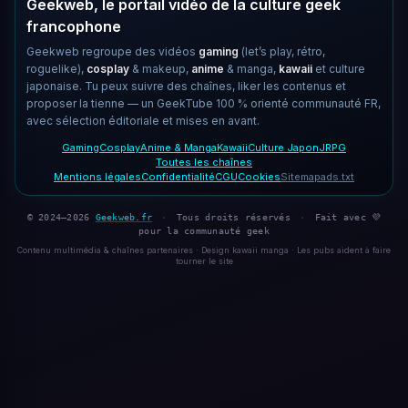
Geekweb, le portail vidéo de la culture geek
francophone
Geekweb regroupe des vidéos
gaming
(let’s play, rétro,
roguelike),
cosplay
& makeup,
anime
& manga,
kawaii
et culture
japonaise. Tu peux suivre des chaînes, liker les contenus et
proposer la tienne — un GeekTube 100 % orienté communauté FR,
avec sélection éditoriale et mises en avant.
Gaming
Cosplay
Anime & Manga
Kawaii
Culture Japon
JRPG
Toutes les chaînes
Mentions légales
Confidentialité
CGU
Cookies
Sitemap
ads.txt
© 2024–2026
Geekweb.fr
·
Tous droits réservés
·
Fait avec 💜
pour la communauté geek
Contenu multimédia & chaînes partenaires · Design kawaii manga · Les pubs aident à faire
tourner le site