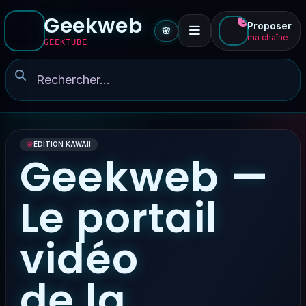
Geekweb
0
Proposer
🌸
ma chaîne
GEEKTUBE
🌸
ÉDITION KAWAII
Geekweb —
Le portail
vidéo
de la