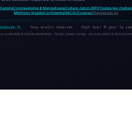
Gaming
Cosplay
Anime & Manga
Kawaii
Culture Japon
JRPG
Toutes les chaîne
Mentions légales
Confidentialité
CGU
Cookies
Sitemap
ads.txt
Geekweb.fr
·
Tous droits réservés
·
Fait avec 💜 pour la com
u multimédia & chaînes partenaires · Design kawaii manga · Les pubs aident à faire tourner 