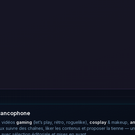
francophone
 vidéos
gaming
(let’s play, rétro, roguelike),
cosplay
& makeup,
a
eux suivre des chaînes, liker les contenus et proposer la tienne —
avec sélection éditoriale et mises en avant.