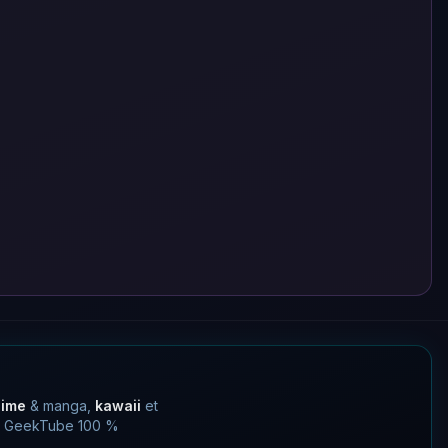
nime
& manga,
kawaii
et
 un GeekTube 100 %