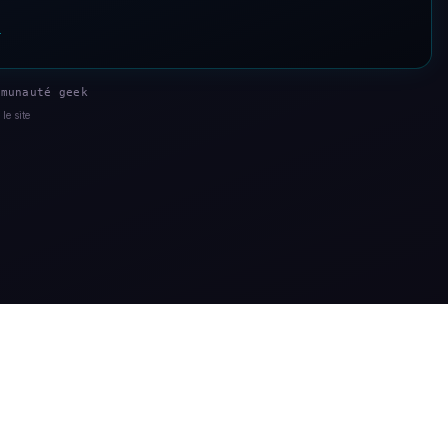
s
munauté geek
le site