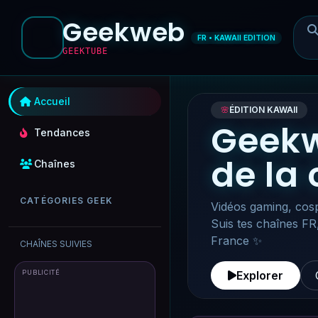
Geekweb
FR • KAWAII EDITION
GEEKTUBE
Accueil
🌸
ÉDITION KAWAII
Geekw
Tendances
de la
Chaînes
CATÉGORIES GEEK
Vidéos gaming, cosp
Suis tes chaînes FR
France ✨
CHAÎNES SUIVIES
PUBLICITÉ
Explorer