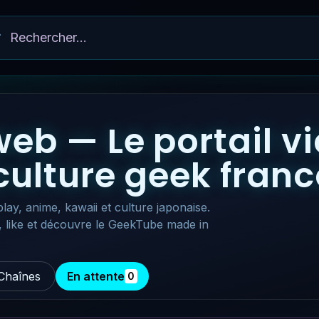
eb — Le portail v
 culture geek fra
lay, anime, kawaii et culture japonaise.
, like et découvre le GeekTube made in
Chaînes
En attente
0