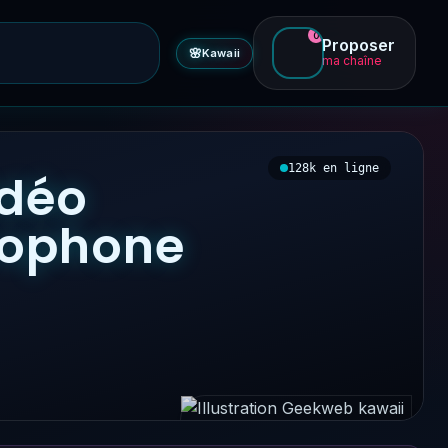
0
Proposer
🌸
Kawaii
ma chaîne
128k en ligne
idéo
ncophone