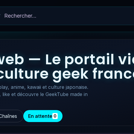
eb — Le portail v
 culture geek fra
lay, anime, kawaii et culture japonaise.
, like et découvre le GeekTube made in
Chaînes
En attente
0