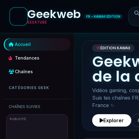
Geekweb
FR • KAWAII EDITION
GEEKTUBE
Accueil
🌸
ÉDITION KAWAII
Geekw
Tendances
de la
Chaînes
CATÉGORIES GEEK
Vidéos gaming, cosp
Suis tes chaînes FR
France ✨
CHAÎNES SUIVIES
PUBLICITÉ
Explorer