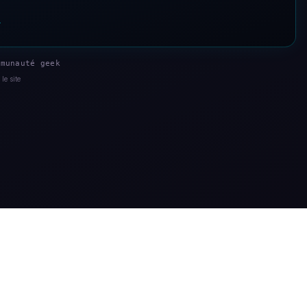
s
munauté geek
le site