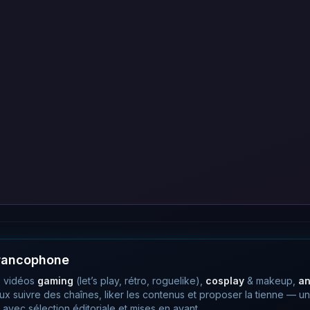
francophone
 vidéos
gaming
(let’s play, rétro, roguelike),
cosplay
& makeup,
a
eux suivre des chaînes, liker les contenus et proposer la tienne —
avec sélection éditoriale et mises en avant.