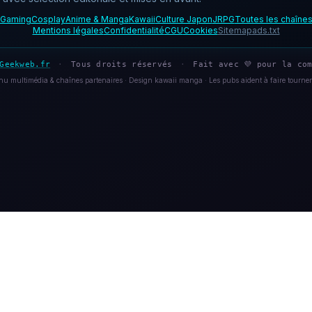
Gaming
Cosplay
Anime & Manga
Kawaii
Culture Japon
JRPG
Toutes les chaîne
Mentions légales
Confidentialité
CGU
Cookies
Sitemap
ads.txt
Geekweb.fr
·
Tous droits réservés
·
Fait avec 💜 pour la com
u multimédia & chaînes partenaires · Design kawaii manga · Les pubs aident à faire tourner 