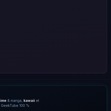
nime
& manga,
kawaii
et
 un GeekTube 100 %