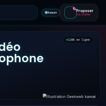
0
Proposer
🌸
Kawaii
ma chaîne
128k en ligne
idéo
ncophone