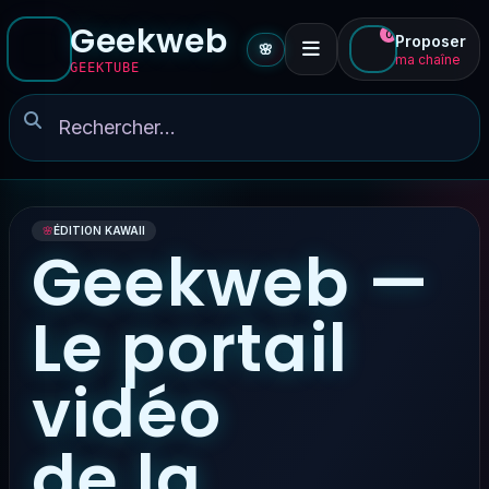
Geekweb
0
Proposer
🌸
ma chaîne
GEEKTUBE
🌸
ÉDITION KAWAII
Geekweb —
Le portail
vidéo
de la