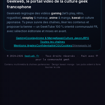
Geekweb, le portail vidéo de la culture geek
francophone
Geekweb regroupe des vidéos
gaming
(let’s play, rétro,
roguelike),
cosplay
& makeup,
anime
& manga,
kawaii
et culture
japonaise. Tu peux suivre des chaînes, liker les contenus et
proposer la tienne — un GeekTube 100 % orienté communauté FR,
avec sélection éditoriale et mises en avant.
Gaming
Cosplay
Anime & Manga
Kawaii
Culture Japon
JRPG
Toutes les chaînes
Mentions légales
Confidentialité
CGU
Cookies
Sitemap
ads.txt
© 2024–2026
Geekweb.fr
·
Tous droits réservés
·
Fait avec 💜
pour la communauté geek
Contenu multimédia & chaînes partenaires · Design kawaii manga · Les pubs aident à faire
tourner le site