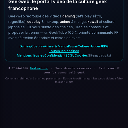
Geekweb, le portail vidéo de la culture geek
francophone
Geekweb regroupe des vidéos
gaming
(let’s play, rétro,
roguelike),
cosplay
& makeup,
anime
& manga,
kawaii
et culture
japonaise. Tu peux suivre des chaînes, liker les contenus et
proposer la tienne — un GeekTube 100 % orienté communauté FR,
avec sélection éditoriale et mises en avant.
Gaming
Cosplay
Anime & Manga
Kawaii
Culture Japon
JRPG
Toutes les chaînes
Mentions légales
Confidentialité
CGU
Cookies
Sitemap
ads.txt
© 2024–2026
Geekweb.fr
·
Tous droits réservés
·
Fait avec 💜
pour la communauté geek
Contenu multimédia & chaînes partenaires · Design kawaii manga · Les pubs aident à faire
tourner le site