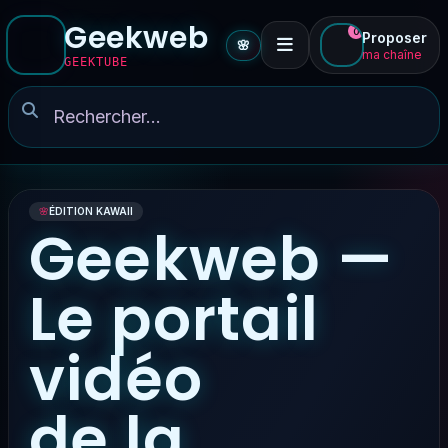
Geekweb
0
Proposer
🌸
ma chaîne
GEEKTUBE
🌸
ÉDITION KAWAII
Geekweb —
Le portail
vidéo
de la