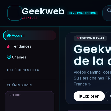
Geekweb
FR • KAWAII EDITION
GEEKTUBE
Accueil
🌸
ÉDITION KAWAII
Geekw
Tendances
de la
Chaînes
CATÉGORIES GEEK
Vidéos gaming, cosp
Suis tes chaînes FR
France ✨
CHAÎNES SUIVIES
PUBLICITÉ
Explorer