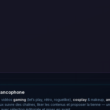
francophone
 vidéos
gaming
(let’s play, rétro, roguelike),
cosplay
& makeup,
a
eux suivre des chaînes, liker les contenus et proposer la tienne —
avec sélection éditoriale et mises en avant.