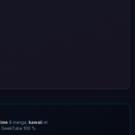
nime
& manga,
kawaii
et
 un GeekTube 100 %