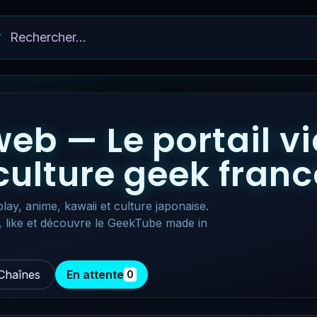
eb — Le portail v
 culture geek fra
lay, anime, kawaii et culture japonaise.
, like et découvre le GeekTube made in
Chaînes
En attente
0