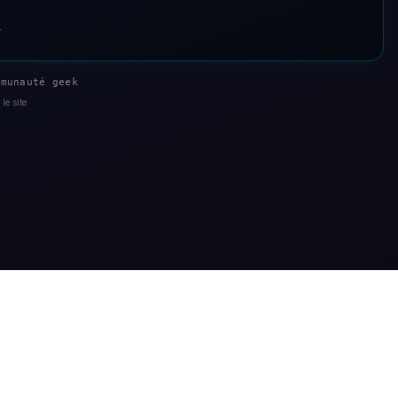
s
munauté geek
le site