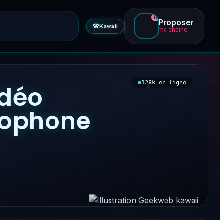
0
Proposer
🌸
Kawaii
ma chaîne
128k en ligne
idéo
ncophone