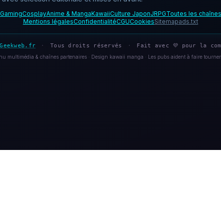
Gaming
Cosplay
Anime & Manga
Kawaii
Culture Japon
JRPG
Toutes les chaîne
Mentions légales
Confidentialité
CGU
Cookies
Sitemap
ads.txt
Geekweb.fr
·
Tous droits réservés
·
Fait avec 💜 pour la com
u multimédia & chaînes partenaires · Design kawaii manga · Les pubs aident à faire tourner 