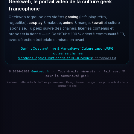
Geekweb, le portail vidéo de la culture geek
francophone
Geekweb regroupe des vidéos
gaming
(let’s play, rétro,
roguelike),
cosplay
& makeup,
anime
& manga,
kawaii
et culture
japonaise. Tu peux suivre des chaînes, liker les contenus et
proposer la tienne — un GeekTube 100 % orienté communauté FR,
avec sélection éditoriale et mises en avant.
Gaming
Cosplay
Anime & Manga
Kawaii
Culture Japon
JRPG
Toutes les chaînes
Mentions légales
Confidentialité
CGU
Cookies
Sitemap
ads.txt
© 2024–2026
Geekweb.fr
·
Tous droits réservés
·
Fait avec 💜
pour la communauté geek
Contenu multimédia & chaînes partenaires · Design kawaii manga · Les pubs aident à faire
tourner le site