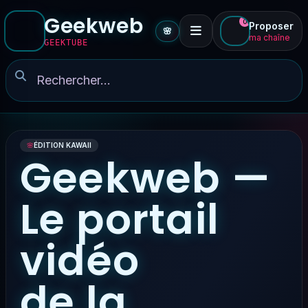
Geekweb
0
Proposer
🌸
ma chaîne
GEEKTUBE
🌸
ÉDITION KAWAII
Geekweb —
Le portail
vidéo
de la