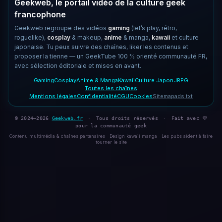
Geekweb, le portail vidéo de la culture geek
francophone
Geekweb regroupe des vidéos
gaming
(let’s play, rétro,
roguelike),
cosplay
& makeup,
anime
& manga,
kawaii
et culture
japonaise. Tu peux suivre des chaînes, liker les contenus et
proposer la tienne — un GeekTube 100 % orienté communauté FR,
avec sélection éditoriale et mises en avant.
Gaming
Cosplay
Anime & Manga
Kawaii
Culture Japon
JRPG
Toutes les chaînes
Mentions légales
Confidentialité
CGU
Cookies
Sitemap
ads.txt
© 2024–2026
Geekweb.fr
·
Tous droits réservés
·
Fait avec 💜
pour la communauté geek
Contenu multimédia & chaînes partenaires · Design kawaii manga · Les pubs aident à faire
tourner le site