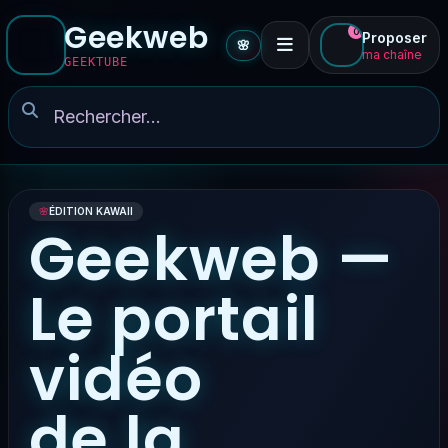
Geekweb
0
Proposer
🌸
ma chaîne
GEEKTUBE
🌸
ÉDITION KAWAII
Geekweb —
Le portail
vidéo
de la