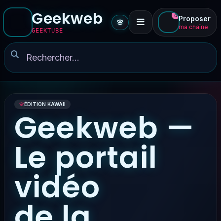
Geekweb
0
Proposer
🌸
ma chaîne
GEEKTUBE
🌸
ÉDITION KAWAII
Geekweb —
Le portail
vidéo
de la