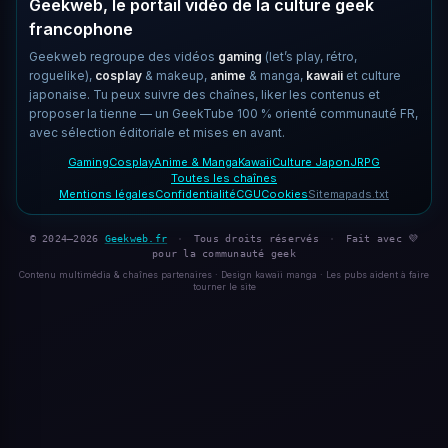
Geekweb, le portail vidéo de la culture geek
francophone
Geekweb regroupe des vidéos
gaming
(let’s play, rétro,
roguelike),
cosplay
& makeup,
anime
& manga,
kawaii
et culture
japonaise. Tu peux suivre des chaînes, liker les contenus et
proposer la tienne — un GeekTube 100 % orienté communauté FR,
avec sélection éditoriale et mises en avant.
Gaming
Cosplay
Anime & Manga
Kawaii
Culture Japon
JRPG
Toutes les chaînes
Mentions légales
Confidentialité
CGU
Cookies
Sitemap
ads.txt
© 2024–2026
Geekweb.fr
·
Tous droits réservés
·
Fait avec 💜
pour la communauté geek
Contenu multimédia & chaînes partenaires · Design kawaii manga · Les pubs aident à faire
tourner le site