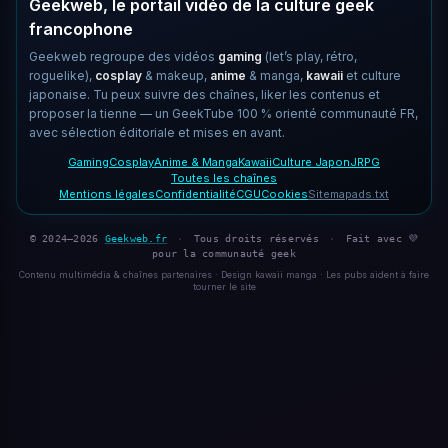
Geekweb, le portail vidéo de la culture geek
francophone
Geekweb regroupe des vidéos
gaming
(let’s play, rétro,
roguelike),
cosplay
& makeup,
anime
& manga,
kawaii
et culture
japonaise. Tu peux suivre des chaînes, liker les contenus et
proposer la tienne — un GeekTube 100 % orienté communauté FR,
avec sélection éditoriale et mises en avant.
Gaming
Cosplay
Anime & Manga
Kawaii
Culture Japon
JRPG
Toutes les chaînes
Mentions légales
Confidentialité
CGU
Cookies
Sitemap
ads.txt
© 2024–2026
Geekweb.fr
·
Tous droits réservés
·
Fait avec 💜
pour la communauté geek
Contenu multimédia & chaînes partenaires · Design kawaii manga · Les pubs aident à faire
tourner le site