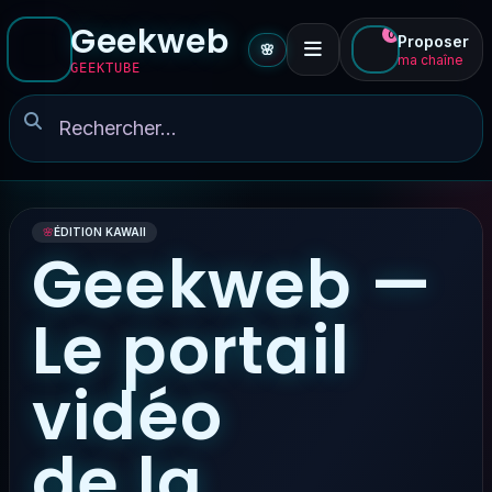
Geekweb
0
Proposer
🌸
ma chaîne
GEEKTUBE
🌸
ÉDITION KAWAII
Geekweb —
Le portail
vidéo
de la