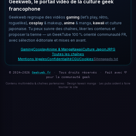
Geekweb, le portail vidéo de la culture geek
francophone
Geekweb regroupe des vidéos
gaming
(let’s play, rétro,
roguelike),
cosplay
& makeup,
anime
& manga,
kawaii
et culture
japonaise. Tu peux suivre des chaînes, liker les contenus et
proposer la tienne — un GeekTube 100 % orienté communauté FR,
avec sélection éditoriale et mises en avant.
Gaming
Cosplay
Anime & Manga
Kawaii
Culture Japon
JRPG
Toutes les chaînes
Mentions légales
Confidentialité
CGU
Cookies
Sitemap
ads.txt
© 2024–2026
Geekweb.fr
·
Tous droits réservés
·
Fait avec 💜
pour la communauté geek
Contenu multimédia & chaînes partenaires · Design kawaii manga · Les pubs aident à faire
tourner le site