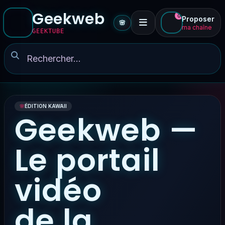
Geekweb
0
Proposer
🌸
ma chaîne
GEEKTUBE
🌸
ÉDITION KAWAII
Geekweb —
Le portail
vidéo
de la