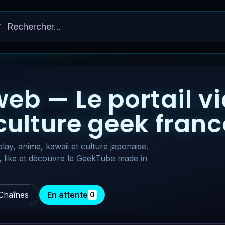
eb — Le portail v
 culture geek fra
lay, anime, kawaii et culture japonaise.
, like et découvre le GeekTube made in
Chaînes
En attente
0