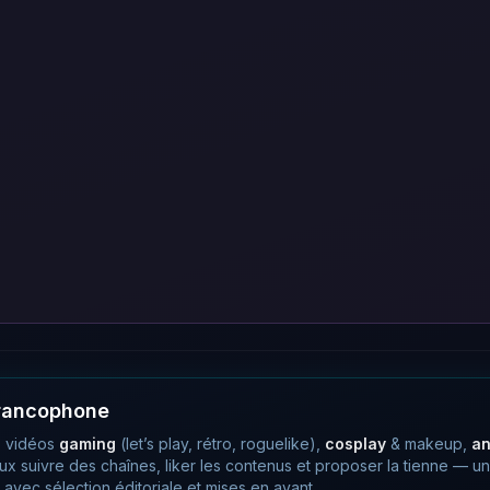
francophone
 vidéos
gaming
(let’s play, rétro, roguelike),
cosplay
& makeup,
a
eux suivre des chaînes, liker les contenus et proposer la tienne —
avec sélection éditoriale et mises en avant.