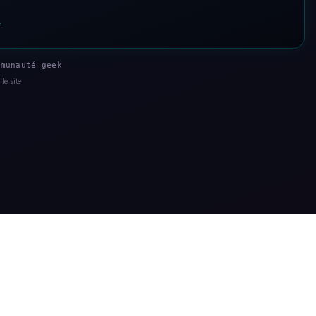
s
munauté geek
le site