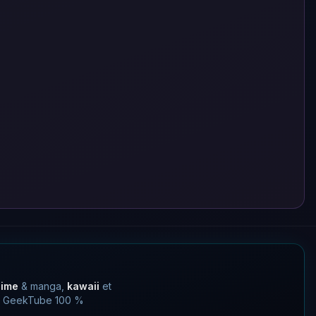
nime
& manga,
kawaii
et
 un GeekTube 100 %