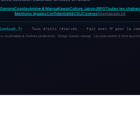
Gaming
Cosplay
Anime & Manga
Kawaii
Culture Japon
JRPG
Toutes les chaîne
Mentions légales
Confidentialité
CGU
Cookies
Sitemap
ads.txt
Geekweb.fr
·
Tous droits réservés
·
Fait avec 💜 pour la com
u multimédia & chaînes partenaires · Design kawaii manga · Les pubs aident à faire tourner 