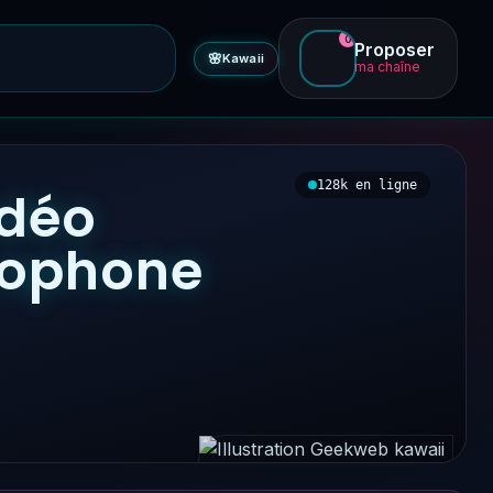
0
Proposer
🌸
Kawaii
ma chaîne
128k en ligne
idéo
ncophone