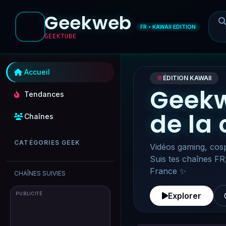
Geekweb
FR • KAWAII EDITION
GEEKTUBE
Accueil
🌸
ÉDITION KAWAII
Geekw
Tendances
de la
Chaînes
CATÉGORIES GEEK
Vidéos gaming, cosp
Suis tes chaînes FR
France ✨
CHAÎNES SUIVIES
PUBLICITÉ
Explorer