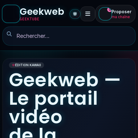
Geekweb
0
Proposer
🌸
ma chaîne
GEEKTUBE
🌸
ÉDITION KAWAII
Geekweb —
Le portail
vidéo
de la