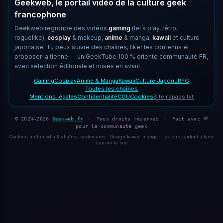
Geekweb, le portail vidéo de la culture geek
francophone
Geekweb regroupe des vidéos
gaming
(let’s play, rétro,
roguelike),
cosplay
& makeup,
anime
& manga,
kawaii
et culture
japonaise. Tu peux suivre des chaînes, liker les contenus et
proposer la tienne — un GeekTube 100 % orienté communauté FR,
avec sélection éditoriale et mises en avant.
Gaming
Cosplay
Anime & Manga
Kawaii
Culture Japon
JRPG
Toutes les chaînes
Mentions légales
Confidentialité
CGU
Cookies
Sitemap
ads.txt
© 2024–2026
Geekweb.fr
·
Tous droits réservés
·
Fait avec 💜
pour la communauté geek
Contenu multimédia & chaînes partenaires · Design kawaii manga · Les pubs aident à faire
tourner le site