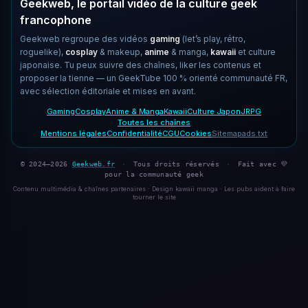
Geekweb, le portail vidéo de la culture geek
francophone
Geekweb regroupe des vidéos
gaming
(let’s play, rétro,
roguelike),
cosplay
& makeup,
anime
& manga,
kawaii
et culture
japonaise. Tu peux suivre des chaînes, liker les contenus et
proposer la tienne — un GeekTube 100 % orienté communauté FR,
avec sélection éditoriale et mises en avant.
Gaming
Cosplay
Anime & Manga
Kawaii
Culture Japon
JRPG
Toutes les chaînes
Mentions légales
Confidentialité
CGU
Cookies
Sitemap
ads.txt
© 2024–2026
Geekweb.fr
·
Tous droits réservés
·
Fait avec 💜
pour la communauté geek
Contenu multimédia & chaînes partenaires · Design kawaii manga · Les pubs aident à faire
tourner le site