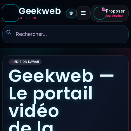
Geekweb
0
Proposer
🌸
ma chaîne
GEEKTUBE
🌸
ÉDITION KAWAII
Geekweb —
Le portail
vidéo
de la