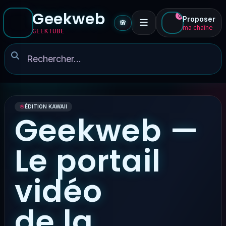
Geekweb
0
Proposer
🌸
ma chaîne
GEEKTUBE
🌸
ÉDITION KAWAII
Geekweb —
Le portail
vidéo
de la