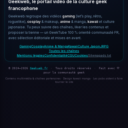
Geekweb, le portail vidéo de la culture geek
francophone
Geekweb regroupe des vidéos
gaming
(let’s play, rétro,
roguelike),
cosplay
& makeup,
anime
& manga,
kawaii
et culture
japonaise. Tu peux suivre des chaînes, liker les contenus et
proposer la tienne — un GeekTube 100 % orienté communauté FR,
avec sélection éditoriale et mises en avant.
Gaming
Cosplay
Anime & Manga
Kawaii
Culture Japon
JRPG
Toutes les chaînes
Mentions légales
Confidentialité
CGU
Cookies
Sitemap
ads.txt
© 2024–2026
Geekweb.fr
·
Tous droits réservés
·
Fait avec 💜
pour la communauté geek
Contenu multimédia & chaînes partenaires · Design kawaii manga · Les pubs aident à faire
tourner le site