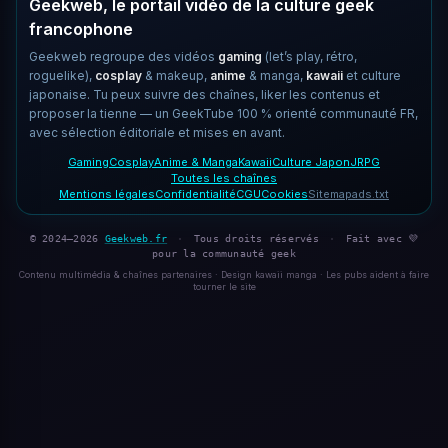
Geekweb, le portail vidéo de la culture geek
francophone
Geekweb regroupe des vidéos
gaming
(let’s play, rétro,
roguelike),
cosplay
& makeup,
anime
& manga,
kawaii
et culture
japonaise. Tu peux suivre des chaînes, liker les contenus et
proposer la tienne — un GeekTube 100 % orienté communauté FR,
avec sélection éditoriale et mises en avant.
Gaming
Cosplay
Anime & Manga
Kawaii
Culture Japon
JRPG
Toutes les chaînes
Mentions légales
Confidentialité
CGU
Cookies
Sitemap
ads.txt
© 2024–2026
Geekweb.fr
·
Tous droits réservés
·
Fait avec 💜
pour la communauté geek
Contenu multimédia & chaînes partenaires · Design kawaii manga · Les pubs aident à faire
tourner le site