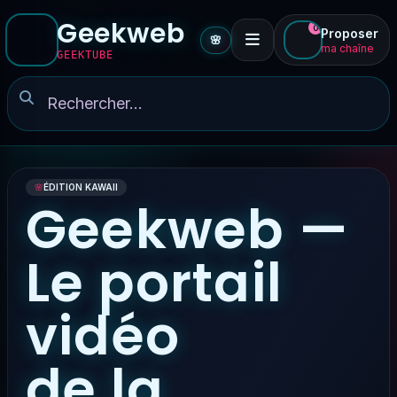
Geekweb
0
Proposer
🌸
ma chaîne
GEEKTUBE
🌸
ÉDITION KAWAII
Geekweb —
Le portail
vidéo
de la