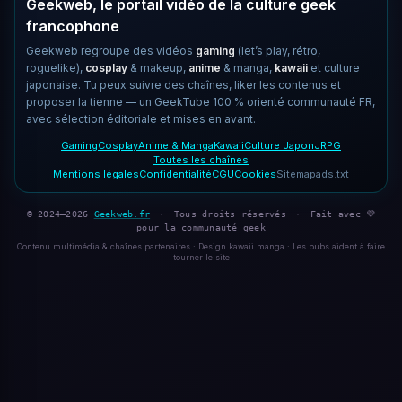
Geekweb, le portail vidéo de la culture geek
francophone
Geekweb regroupe des vidéos
gaming
(let’s play, rétro,
roguelike),
cosplay
& makeup,
anime
& manga,
kawaii
et culture
japonaise. Tu peux suivre des chaînes, liker les contenus et
proposer la tienne — un GeekTube 100 % orienté communauté FR,
avec sélection éditoriale et mises en avant.
Gaming
Cosplay
Anime & Manga
Kawaii
Culture Japon
JRPG
Toutes les chaînes
Mentions légales
Confidentialité
CGU
Cookies
Sitemap
ads.txt
© 2024–2026
Geekweb.fr
·
Tous droits réservés
·
Fait avec 💜
pour la communauté geek
Contenu multimédia & chaînes partenaires · Design kawaii manga · Les pubs aident à faire
tourner le site