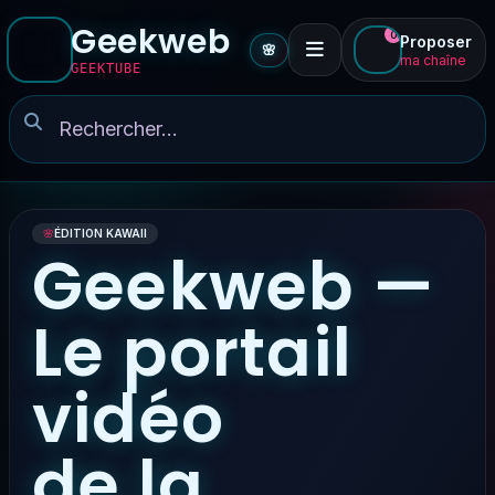
Geekweb
0
Proposer
🌸
ma chaîne
GEEKTUBE
🌸
ÉDITION KAWAII
Geekweb —
Le portail
vidéo
de la