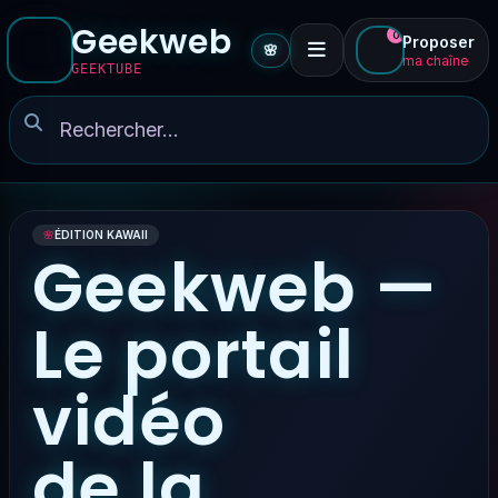
Geekweb
0
Proposer
🌸
ma chaîne
GEEKTUBE
🌸
ÉDITION KAWAII
Geekweb —
Le portail
vidéo
de la