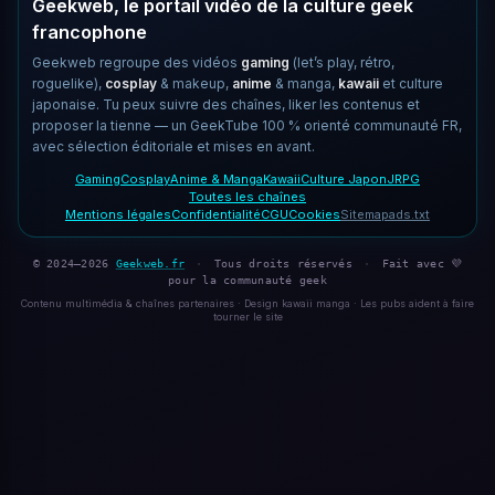
Geekweb, le portail vidéo de la culture geek
francophone
Geekweb regroupe des vidéos
gaming
(let’s play, rétro,
roguelike),
cosplay
& makeup,
anime
& manga,
kawaii
et culture
japonaise. Tu peux suivre des chaînes, liker les contenus et
proposer la tienne — un GeekTube 100 % orienté communauté FR,
avec sélection éditoriale et mises en avant.
Gaming
Cosplay
Anime & Manga
Kawaii
Culture Japon
JRPG
Toutes les chaînes
Mentions légales
Confidentialité
CGU
Cookies
Sitemap
ads.txt
© 2024–2026
Geekweb.fr
·
Tous droits réservés
·
Fait avec 💜
pour la communauté geek
Contenu multimédia & chaînes partenaires · Design kawaii manga · Les pubs aident à faire
tourner le site