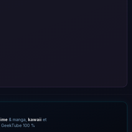
nime
& manga,
kawaii
et
 un GeekTube 100 %