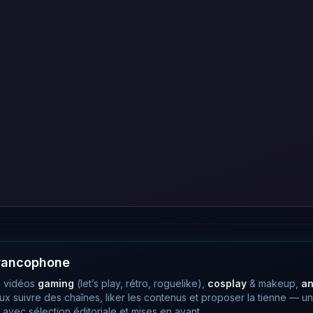
francophone
 vidéos
gaming
(let’s play, rétro, roguelike),
cosplay
& makeup,
a
eux suivre des chaînes, liker les contenus et proposer la tienne —
avec sélection éditoriale et mises en avant.