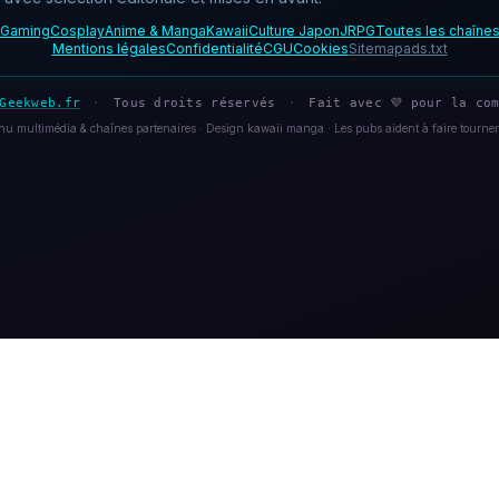
Gaming
Cosplay
Anime & Manga
Kawaii
Culture Japon
JRPG
Toutes les chaîne
Mentions légales
Confidentialité
CGU
Cookies
Sitemap
ads.txt
Geekweb.fr
·
Tous droits réservés
·
Fait avec 💜 pour la com
u multimédia & chaînes partenaires · Design kawaii manga · Les pubs aident à faire tourner 