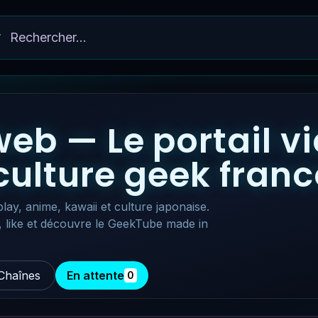
eb — Le portail v
 culture geek fra
lay, anime, kawaii et culture japonaise.
, like et découvre le GeekTube made in
Chaînes
En attente
0