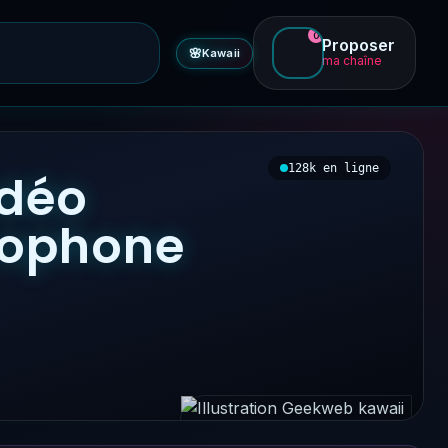
0
Proposer
🌸
Kawaii
ma chaîne
128k en ligne
idéo
ncophone