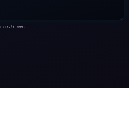
s
munauté geek
le site