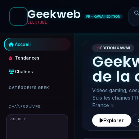
Geekweb
FR • KAWAII EDITION
GEEKTUBE
Accueil
🌸
ÉDITION KAWAII
Geekw
Tendances
de la
Chaînes
CATÉGORIES GEEK
Vidéos gaming, cosp
Suis tes chaînes FR
France ✨
CHAÎNES SUIVIES
PUBLICITÉ
Explorer