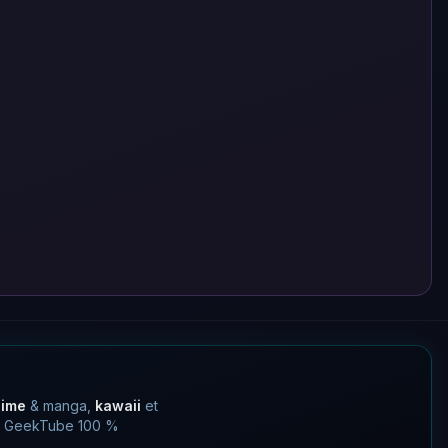
nime
& manga,
kawaii
et
 un GeekTube 100 %