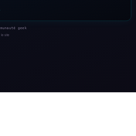
s
munauté geek
le site