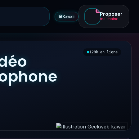
0
Proposer
🌸
Kawaii
ma chaîne
128k en ligne
idéo
ncophone