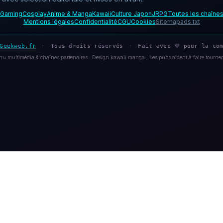
Gaming
Cosplay
Anime & Manga
Kawaii
Culture Japon
JRPG
Toutes les chaîne
Mentions légales
Confidentialité
CGU
Cookies
Sitemap
ads.txt
Geekweb.fr
·
Tous droits réservés
·
Fait avec 💜 pour la com
u multimédia & chaînes partenaires · Design kawaii manga · Les pubs aident à faire tourner 