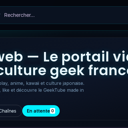
eb — Le portail v
 culture geek fra
lay, anime, kawaii et culture japonaise.
, like et découvre le GeekTube made in
Chaînes
En attente
0