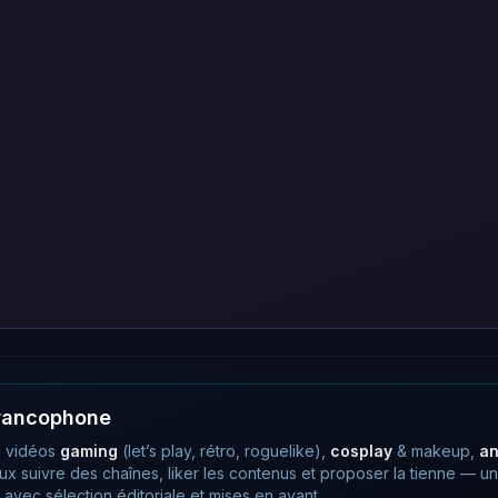
francophone
 vidéos
gaming
(let’s play, rétro, roguelike),
cosplay
& makeup,
a
eux suivre des chaînes, liker les contenus et proposer la tienne —
avec sélection éditoriale et mises en avant.