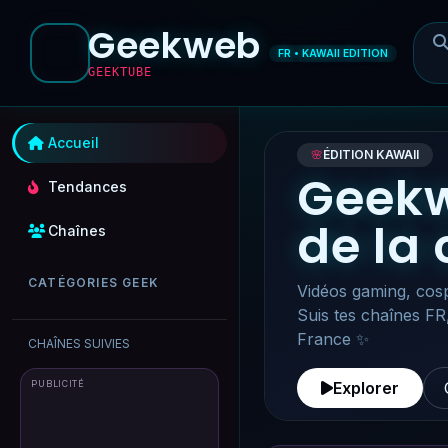
Geekweb
FR • KAWAII EDITION
GEEKTUBE
Accueil
🌸
ÉDITION KAWAII
Geekw
Tendances
de la
Chaînes
CATÉGORIES GEEK
Vidéos gaming, cosp
Suis tes chaînes FR
France ✨
CHAÎNES SUIVIES
PUBLICITÉ
Explorer