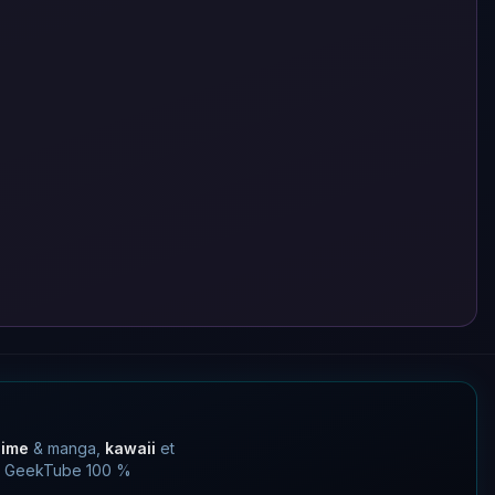
nime
& manga,
kawaii
et
 un GeekTube 100 %