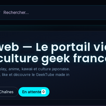
eb — Le portail v
 culture geek fra
lay, anime, kawaii et culture japonaise.
, like et découvre le GeekTube made in
Chaînes
En attente
0