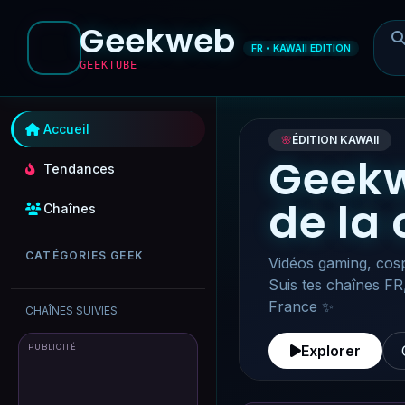
Geekweb
FR • KAWAII EDITION
GEEKTUBE
Accueil
🌸
ÉDITION KAWAII
Geekw
Tendances
de la
Chaînes
CATÉGORIES GEEK
Vidéos gaming, cosp
Suis tes chaînes FR
France ✨
CHAÎNES SUIVIES
PUBLICITÉ
Explorer