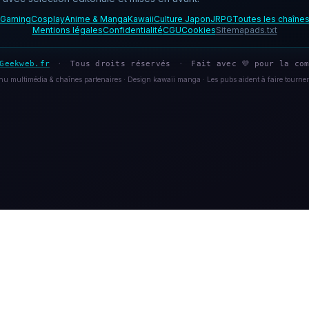
Gaming
Cosplay
Anime & Manga
Kawaii
Culture Japon
JRPG
Toutes les chaîne
Mentions légales
Confidentialité
CGU
Cookies
Sitemap
ads.txt
Geekweb.fr
·
Tous droits réservés
·
Fait avec 💜 pour la com
u multimédia & chaînes partenaires · Design kawaii manga · Les pubs aident à faire tourner 