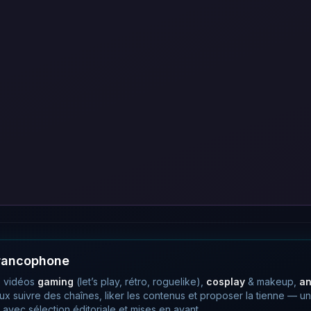
francophone
 vidéos
gaming
(let’s play, rétro, roguelike),
cosplay
& makeup,
a
eux suivre des chaînes, liker les contenus et proposer la tienne —
avec sélection éditoriale et mises en avant.