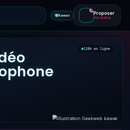
0
Proposer
🌸
Kawaii
ma chaîne
128k en ligne
idéo
ncophone