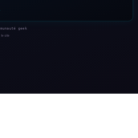
s
munauté geek
le site