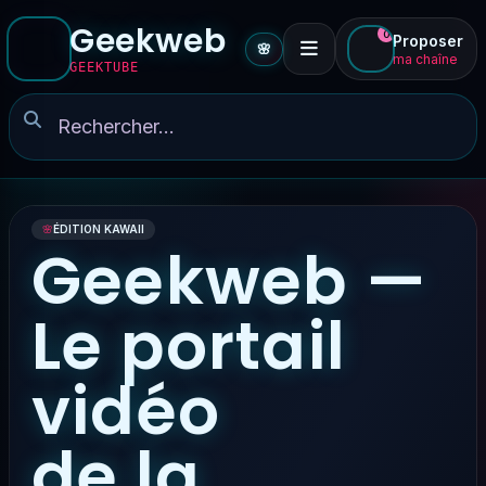
Geekweb
0
Proposer
🌸
ma chaîne
GEEKTUBE
🌸
ÉDITION KAWAII
Geekweb —
Le portail
vidéo
de la