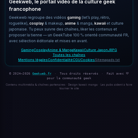
Geekweb, le portail vidéo de la culture geek
francophone
Geekweb regroupe des vidéos
gaming
(let’s play, rétro,
roguelike),
cosplay
& makeup,
anime
& manga,
kawaii
et culture
japonaise. Tu peux suivre des chaînes, liker les contenus et
proposer la tienne — un GeekTube 100 % orienté communauté FR,
avec sélection éditoriale et mises en avant.
Gaming
Cosplay
Anime & Manga
Kawaii
Culture Japon
JRPG
Toutes les chaînes
Mentions légales
Confidentialité
CGU
Cookies
Sitemap
ads.txt
© 2024–2026
Geekweb.fr
·
Tous droits réservés
·
Fait avec 💜
pour la communauté geek
Contenu multimédia & chaînes partenaires · Design kawaii manga · Les pubs aident à faire
tourner le site