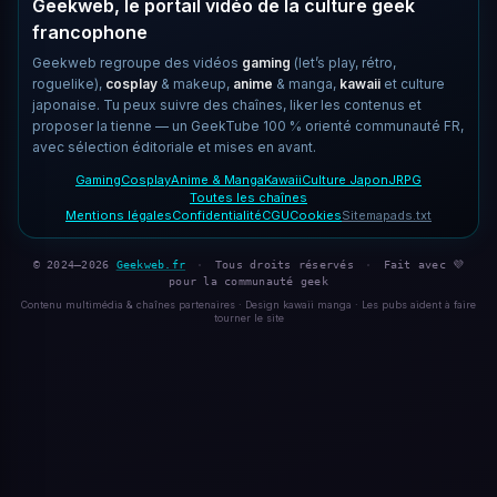
Geekweb, le portail vidéo de la culture geek
francophone
Geekweb regroupe des vidéos
gaming
(let’s play, rétro,
roguelike),
cosplay
& makeup,
anime
& manga,
kawaii
et culture
japonaise. Tu peux suivre des chaînes, liker les contenus et
proposer la tienne — un GeekTube 100 % orienté communauté FR,
avec sélection éditoriale et mises en avant.
Gaming
Cosplay
Anime & Manga
Kawaii
Culture Japon
JRPG
Toutes les chaînes
Mentions légales
Confidentialité
CGU
Cookies
Sitemap
ads.txt
© 2024–2026
Geekweb.fr
·
Tous droits réservés
·
Fait avec 💜
pour la communauté geek
Contenu multimédia & chaînes partenaires · Design kawaii manga · Les pubs aident à faire
tourner le site