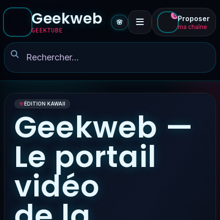
Geekweb
0
Proposer
🌸
ma chaîne
GEEKTUBE
🌸
ÉDITION KAWAII
Geekweb —
Le portail
vidéo
de la