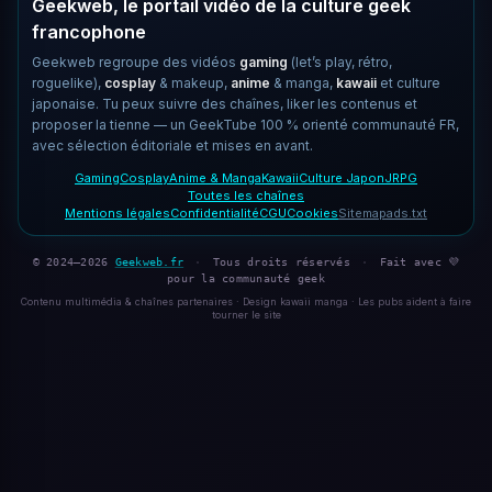
Geekweb, le portail vidéo de la culture geek
francophone
Geekweb regroupe des vidéos
gaming
(let’s play, rétro,
roguelike),
cosplay
& makeup,
anime
& manga,
kawaii
et culture
japonaise. Tu peux suivre des chaînes, liker les contenus et
proposer la tienne — un GeekTube 100 % orienté communauté FR,
avec sélection éditoriale et mises en avant.
Gaming
Cosplay
Anime & Manga
Kawaii
Culture Japon
JRPG
Toutes les chaînes
Mentions légales
Confidentialité
CGU
Cookies
Sitemap
ads.txt
© 2024–2026
Geekweb.fr
·
Tous droits réservés
·
Fait avec 💜
pour la communauté geek
Contenu multimédia & chaînes partenaires · Design kawaii manga · Les pubs aident à faire
tourner le site