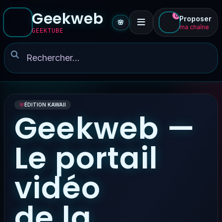
Geekweb
0
Proposer
🌸
ma chaîne
GEEKTUBE
🌸
ÉDITION KAWAII
Geekweb —
Le portail
vidéo
de la