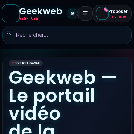
Geekweb
0
Proposer
🌸
ma chaîne
GEEKTUBE
🌸
ÉDITION KAWAII
Geekweb —
Le portail
vidéo
de la