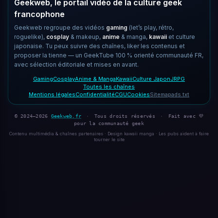
Geekweb, le portail vidéo de la culture geek
francophone
Geekweb regroupe des vidéos
gaming
(let’s play, rétro,
roguelike),
cosplay
& makeup,
anime
& manga,
kawaii
et culture
japonaise. Tu peux suivre des chaînes, liker les contenus et
proposer la tienne — un GeekTube 100 % orienté communauté FR,
avec sélection éditoriale et mises en avant.
Gaming
Cosplay
Anime & Manga
Kawaii
Culture Japon
JRPG
Toutes les chaînes
Mentions légales
Confidentialité
CGU
Cookies
Sitemap
ads.txt
© 2024–2026
Geekweb.fr
·
Tous droits réservés
·
Fait avec 💜
pour la communauté geek
Contenu multimédia & chaînes partenaires · Design kawaii manga · Les pubs aident à faire
tourner le site