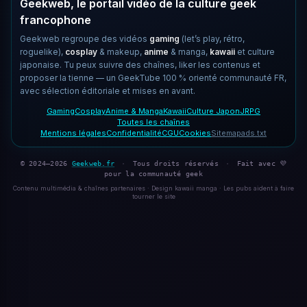
Geekweb, le portail vidéo de la culture geek
francophone
Geekweb regroupe des vidéos
gaming
(let’s play, rétro,
roguelike),
cosplay
& makeup,
anime
& manga,
kawaii
et culture
japonaise. Tu peux suivre des chaînes, liker les contenus et
proposer la tienne — un GeekTube 100 % orienté communauté FR,
avec sélection éditoriale et mises en avant.
Gaming
Cosplay
Anime & Manga
Kawaii
Culture Japon
JRPG
Toutes les chaînes
Mentions légales
Confidentialité
CGU
Cookies
Sitemap
ads.txt
© 2024–2026
Geekweb.fr
·
Tous droits réservés
·
Fait avec 💜
pour la communauté geek
Contenu multimédia & chaînes partenaires · Design kawaii manga · Les pubs aident à faire
tourner le site