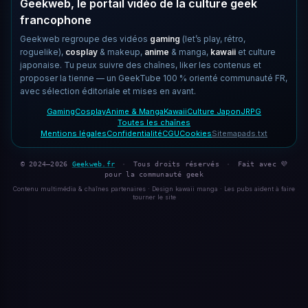
Geekweb, le portail vidéo de la culture geek
francophone
Geekweb regroupe des vidéos
gaming
(let’s play, rétro,
roguelike),
cosplay
& makeup,
anime
& manga,
kawaii
et culture
japonaise. Tu peux suivre des chaînes, liker les contenus et
proposer la tienne — un GeekTube 100 % orienté communauté FR,
avec sélection éditoriale et mises en avant.
Gaming
Cosplay
Anime & Manga
Kawaii
Culture Japon
JRPG
Toutes les chaînes
Mentions légales
Confidentialité
CGU
Cookies
Sitemap
ads.txt
© 2024–2026
Geekweb.fr
·
Tous droits réservés
·
Fait avec 💜
pour la communauté geek
Contenu multimédia & chaînes partenaires · Design kawaii manga · Les pubs aident à faire
tourner le site