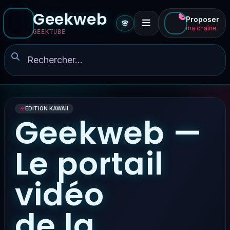
Geekweb
0
Proposer
🌸
ma chaîne
GEEKTUBE
🌸
ÉDITION KAWAII
Geekweb —
Le portail
vidéo
de la