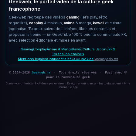
Geekweb, le portail vidéo de la culture geek
francophone
Geekweb regroupe des vidéos
gaming
(let’s play, rétro,
roguelike),
cosplay
& makeup,
anime
& manga,
kawaii
et culture
japonaise. Tu peux suivre des chaînes, liker les contenus et
proposer la tienne — un GeekTube 100 % orienté communauté FR,
avec sélection éditoriale et mises en avant.
Gaming
Cosplay
Anime & Manga
Kawaii
Culture Japon
JRPG
Toutes les chaînes
Mentions légales
Confidentialité
CGU
Cookies
Sitemap
ads.txt
© 2024–2026
Geekweb.fr
·
Tous droits réservés
·
Fait avec 💜
pour la communauté geek
Contenu multimédia & chaînes partenaires · Design kawaii manga · Les pubs aident à faire
tourner le site