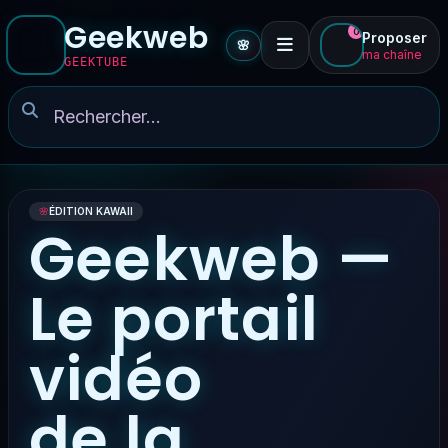
Geekweb
0
Proposer
🌸
ma chaîne
GEEKTUBE
🌸
ÉDITION KAWAII
Geekweb —
Le portail
vidéo
de la