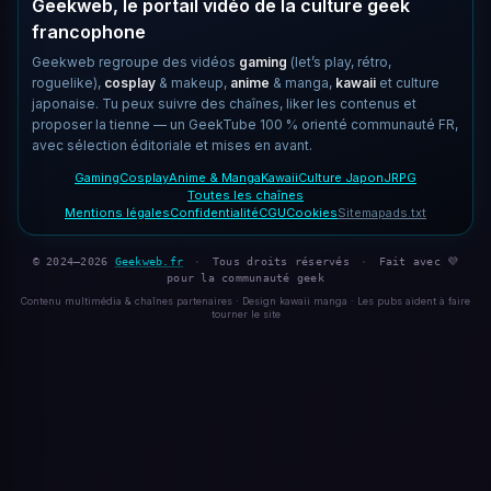
Geekweb, le portail vidéo de la culture geek
francophone
Geekweb regroupe des vidéos
gaming
(let’s play, rétro,
roguelike),
cosplay
& makeup,
anime
& manga,
kawaii
et culture
japonaise. Tu peux suivre des chaînes, liker les contenus et
proposer la tienne — un GeekTube 100 % orienté communauté FR,
avec sélection éditoriale et mises en avant.
Gaming
Cosplay
Anime & Manga
Kawaii
Culture Japon
JRPG
Toutes les chaînes
Mentions légales
Confidentialité
CGU
Cookies
Sitemap
ads.txt
© 2024–2026
Geekweb.fr
·
Tous droits réservés
·
Fait avec 💜
pour la communauté geek
Contenu multimédia & chaînes partenaires · Design kawaii manga · Les pubs aident à faire
tourner le site