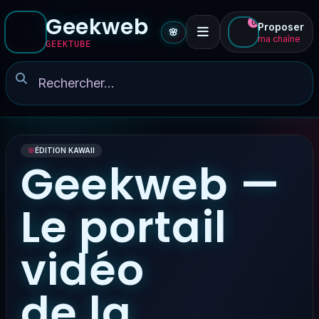
Geekweb
0
Proposer
🌸
ma chaîne
GEEKTUBE
🌸
ÉDITION KAWAII
Geekweb —
Le portail
vidéo
de la