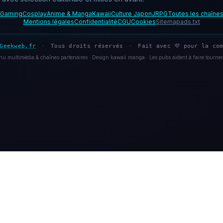
Gaming
Cosplay
Anime & Manga
Kawaii
Culture Japon
JRPG
Toutes les chaîne
Mentions légales
Confidentialité
CGU
Cookies
Sitemap
ads.txt
Geekweb.fr
·
Tous droits réservés
·
Fait avec 💜 pour la com
u multimédia & chaînes partenaires · Design kawaii manga · Les pubs aident à faire tourner 