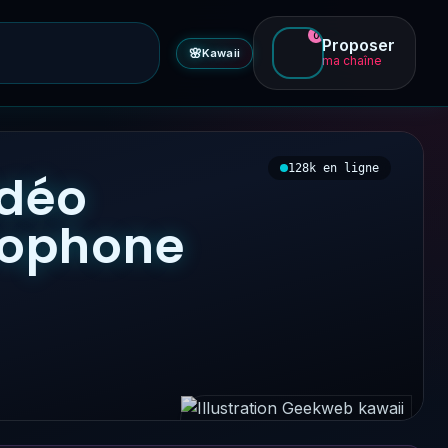
0
Proposer
🌸
Kawaii
ma chaîne
128k en ligne
idéo
ncophone