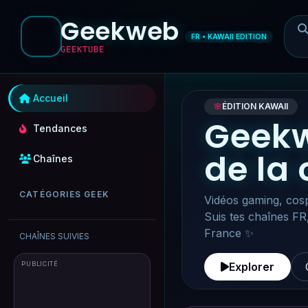
Geekweb
FR • KAWAII EDITION
GEEKTUBE
Accueil
🌸
ÉDITION KAWAII
Geekw
Tendances
de la
Chaînes
CATÉGORIES GEEK
Vidéos gaming, cosp
Suis tes chaînes FR
France ✨
CHAÎNES SUIVIES
PUBLICITÉ
Explorer