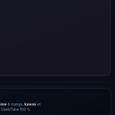
nime
& manga,
kawaii
et
 un GeekTube 100 %