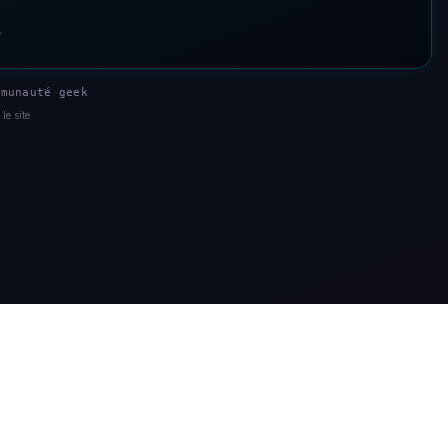
s
munauté geek
le site