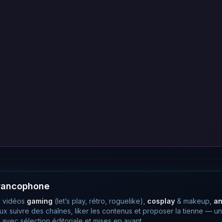
francophone
 vidéos
gaming
(let’s play, rétro, roguelike),
cosplay
& makeup,
a
eux suivre des chaînes, liker les contenus et proposer la tienne —
avec sélection éditoriale et mises en avant.