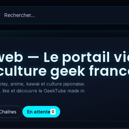
eb — Le portail v
 culture geek fra
lay, anime, kawaii et culture japonaise.
, like et découvre le GeekTube made in
Chaînes
En attente
0