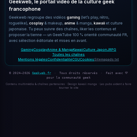
Geekweb, le portail vidéo de la culture geek
francophone
Geekweb regroupe des vidéos
gaming
(let’s play, rétro,
roguelike),
cosplay
& makeup,
anime
& manga,
kawaii
et culture
japonaise. Tu peux suivre des chaînes, liker les contenus et
proposer la tienne — un GeekTube 100 % orienté communauté FR,
avec sélection éditoriale et mises en avant.
Gaming
Cosplay
Anime & Manga
Kawaii
Culture Japon
JRPG
Toutes les chaînes
Mentions légales
Confidentialité
CGU
Cookies
Sitemap
ads.txt
© 2024–2026
Geekweb.fr
·
Tous droits réservés
·
Fait avec 💜
pour la communauté geek
Contenu multimédia & chaînes partenaires · Design kawaii manga · Les pubs aident à faire
tourner le site