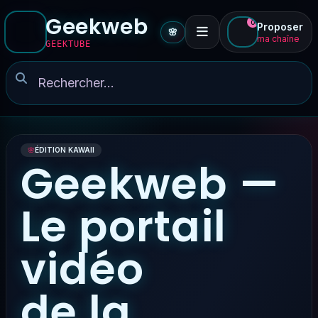
Geekweb
0
Proposer
🌸
ma chaîne
GEEKTUBE
🌸
ÉDITION KAWAII
Geekweb —
Le portail
vidéo
de la