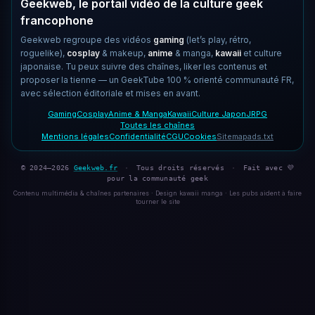
Geekweb, le portail vidéo de la culture geek
francophone
Geekweb regroupe des vidéos
gaming
(let’s play, rétro,
roguelike),
cosplay
& makeup,
anime
& manga,
kawaii
et culture
japonaise. Tu peux suivre des chaînes, liker les contenus et
proposer la tienne — un GeekTube 100 % orienté communauté FR,
avec sélection éditoriale et mises en avant.
Gaming
Cosplay
Anime & Manga
Kawaii
Culture Japon
JRPG
Toutes les chaînes
Mentions légales
Confidentialité
CGU
Cookies
Sitemap
ads.txt
© 2024–2026
Geekweb.fr
·
Tous droits réservés
·
Fait avec 💜
pour la communauté geek
Contenu multimédia & chaînes partenaires · Design kawaii manga · Les pubs aident à faire
tourner le site