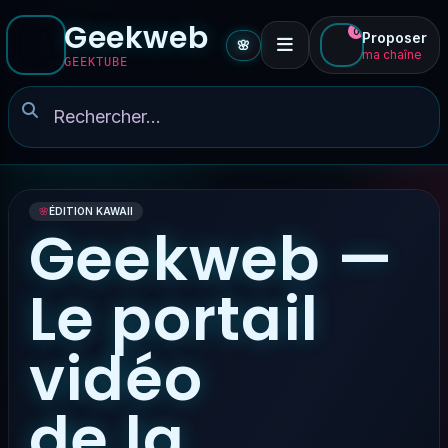
Geekweb
0
Proposer
🌸
ma chaîne
GEEKTUBE
🌸
ÉDITION KAWAII
Geekweb —
Le portail
vidéo
de la