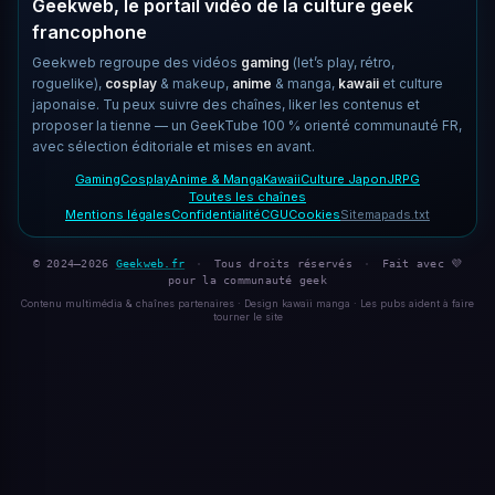
Geekweb, le portail vidéo de la culture geek
francophone
Geekweb regroupe des vidéos
gaming
(let’s play, rétro,
roguelike),
cosplay
& makeup,
anime
& manga,
kawaii
et culture
japonaise. Tu peux suivre des chaînes, liker les contenus et
proposer la tienne — un GeekTube 100 % orienté communauté FR,
avec sélection éditoriale et mises en avant.
Gaming
Cosplay
Anime & Manga
Kawaii
Culture Japon
JRPG
Toutes les chaînes
Mentions légales
Confidentialité
CGU
Cookies
Sitemap
ads.txt
© 2024–2026
Geekweb.fr
·
Tous droits réservés
·
Fait avec 💜
pour la communauté geek
Contenu multimédia & chaînes partenaires · Design kawaii manga · Les pubs aident à faire
tourner le site