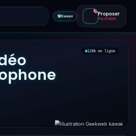
0
Proposer
🌸
Kawaii
ma chaîne
128k en ligne
idéo
ncophone