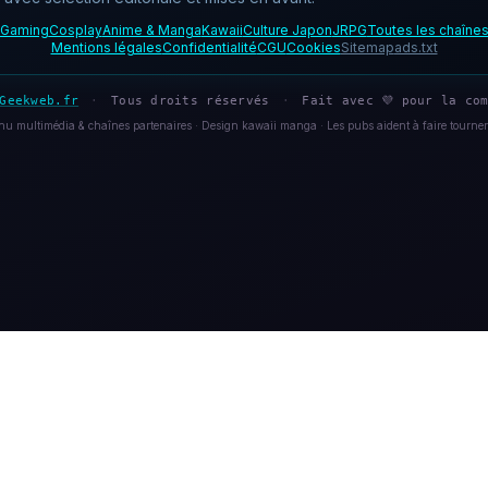
Gaming
Cosplay
Anime & Manga
Kawaii
Culture Japon
JRPG
Toutes les chaîne
Mentions légales
Confidentialité
CGU
Cookies
Sitemap
ads.txt
Geekweb.fr
·
Tous droits réservés
·
Fait avec 💜 pour la com
u multimédia & chaînes partenaires · Design kawaii manga · Les pubs aident à faire tourner 