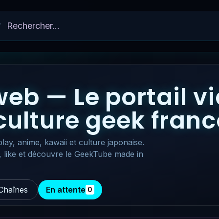
eb — Le portail v
 culture geek fra
lay, anime, kawaii et culture japonaise.
, like et découvre le GeekTube made in
Chaînes
En attente
0