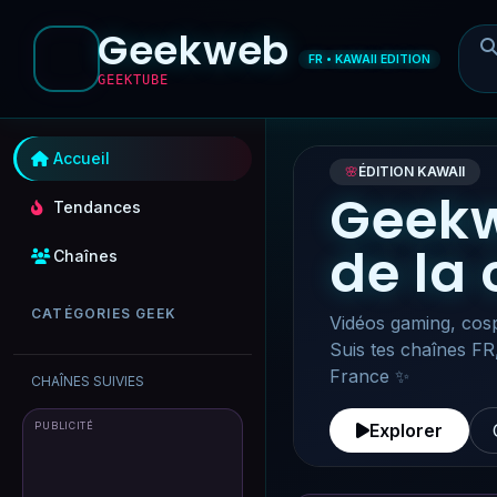
Geekweb
FR • KAWAII EDITION
GEEKTUBE
Accueil
🌸
ÉDITION KAWAII
Geekw
Tendances
de la
Chaînes
CATÉGORIES GEEK
Vidéos gaming, cosp
Suis tes chaînes FR
France ✨
CHAÎNES SUIVIES
PUBLICITÉ
Explorer