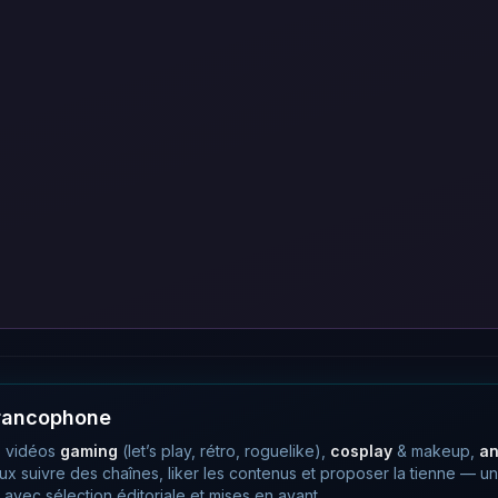
francophone
 vidéos
gaming
(let’s play, rétro, roguelike),
cosplay
& makeup,
a
eux suivre des chaînes, liker les contenus et proposer la tienne —
avec sélection éditoriale et mises en avant.