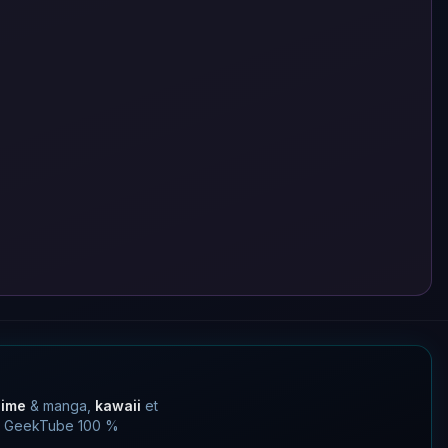
nime
& manga,
kawaii
et
 un GeekTube 100 %