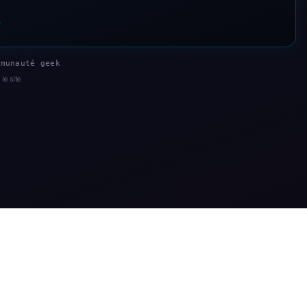
s
munauté geek
le site