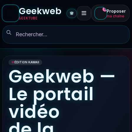
Geekweb
0
Proposer
🌸
ma chaîne
GEEKTUBE
🌸
ÉDITION KAWAII
Geekweb —
Le portail
vidéo
de la