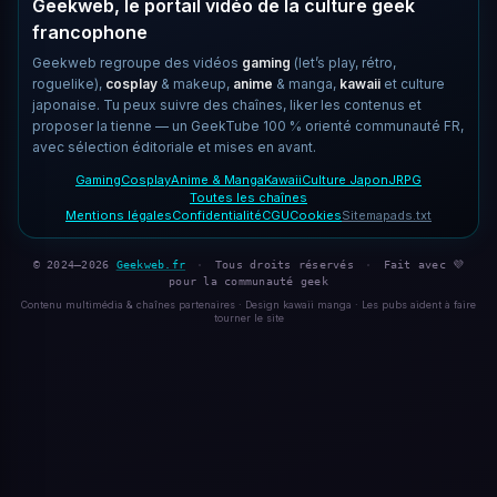
Geekweb, le portail vidéo de la culture geek
francophone
Geekweb regroupe des vidéos
gaming
(let’s play, rétro,
roguelike),
cosplay
& makeup,
anime
& manga,
kawaii
et culture
japonaise. Tu peux suivre des chaînes, liker les contenus et
proposer la tienne — un GeekTube 100 % orienté communauté FR,
avec sélection éditoriale et mises en avant.
Gaming
Cosplay
Anime & Manga
Kawaii
Culture Japon
JRPG
Toutes les chaînes
Mentions légales
Confidentialité
CGU
Cookies
Sitemap
ads.txt
© 2024–2026
Geekweb.fr
·
Tous droits réservés
·
Fait avec 💜
pour la communauté geek
Contenu multimédia & chaînes partenaires · Design kawaii manga · Les pubs aident à faire
tourner le site