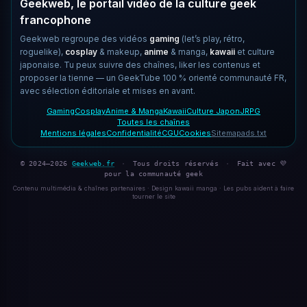
Geekweb, le portail vidéo de la culture geek
francophone
Geekweb regroupe des vidéos
gaming
(let’s play, rétro,
roguelike),
cosplay
& makeup,
anime
& manga,
kawaii
et culture
japonaise. Tu peux suivre des chaînes, liker les contenus et
proposer la tienne — un GeekTube 100 % orienté communauté FR,
avec sélection éditoriale et mises en avant.
Gaming
Cosplay
Anime & Manga
Kawaii
Culture Japon
JRPG
Toutes les chaînes
Mentions légales
Confidentialité
CGU
Cookies
Sitemap
ads.txt
© 2024–2026
Geekweb.fr
·
Tous droits réservés
·
Fait avec 💜
pour la communauté geek
Contenu multimédia & chaînes partenaires · Design kawaii manga · Les pubs aident à faire
tourner le site