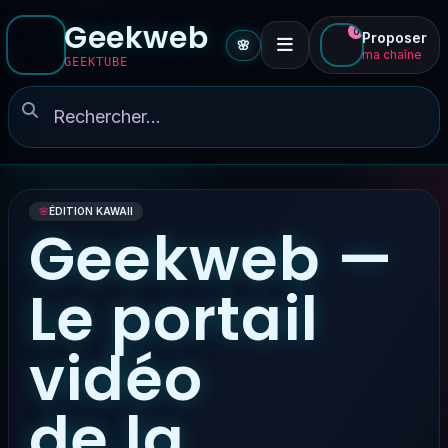
Geekweb
0
Proposer
🌸
ma chaîne
GEEKTUBE
🌸
ÉDITION KAWAII
Geekweb —
Le portail
vidéo
de la