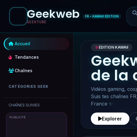
Geekweb
FR • KAWAII EDITION
GEEKTUBE
Accueil
🌸
ÉDITION KAWAII
Geekw
Tendances
de la
Chaînes
CATÉGORIES GEEK
Vidéos gaming, cosp
Suis tes chaînes FR
France ✨
CHAÎNES SUIVIES
PUBLICITÉ
Explorer