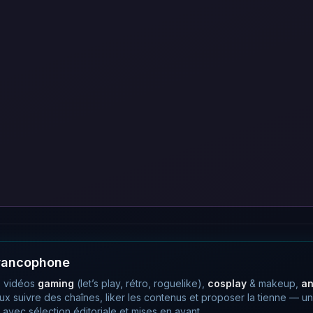
francophone
 vidéos
gaming
(let’s play, rétro, roguelike),
cosplay
& makeup,
a
eux suivre des chaînes, liker les contenus et proposer la tienne —
avec sélection éditoriale et mises en avant.