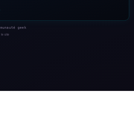
s
munauté geek
le site