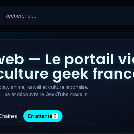
eb — Le portail v
 culture geek fra
lay, anime, kawaii et culture japonaise.
, like et découvre le GeekTube made in
Chaînes
En attente
0