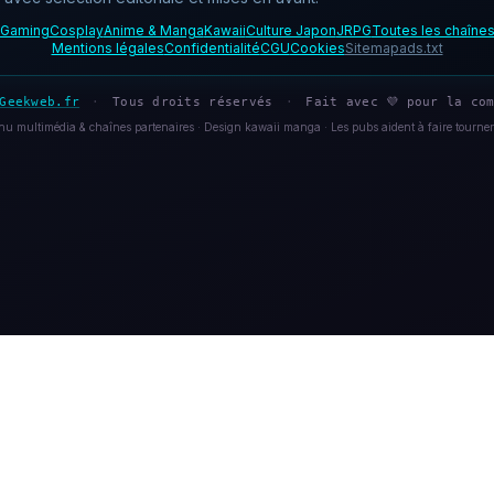
Gaming
Cosplay
Anime & Manga
Kawaii
Culture Japon
JRPG
Toutes les chaîne
Mentions légales
Confidentialité
CGU
Cookies
Sitemap
ads.txt
Geekweb.fr
·
Tous droits réservés
·
Fait avec 💜 pour la com
u multimédia & chaînes partenaires · Design kawaii manga · Les pubs aident à faire tourner 