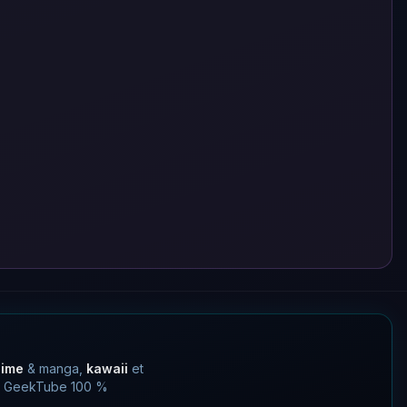
nime
& manga,
kawaii
et
 un GeekTube 100 %