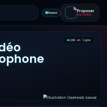
0
Proposer
🌸
Kawaii
ma chaîne
128k en ligne
idéo
ncophone