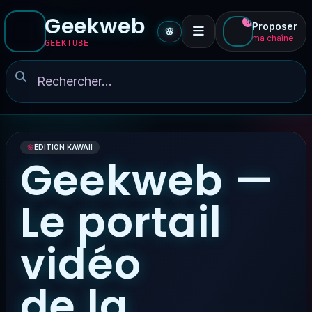
Geekweb
0
Proposer
🌸
ma chaîne
GEEKTUBE
🌸
ÉDITION KAWAII
Geekweb —
Le portail
vidéo
de la