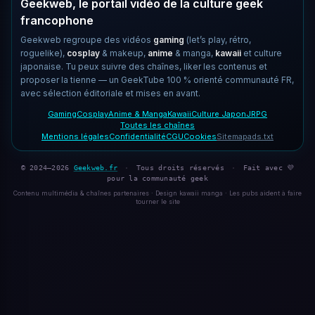
Geekweb, le portail vidéo de la culture geek
francophone
Geekweb regroupe des vidéos
gaming
(let’s play, rétro,
roguelike),
cosplay
& makeup,
anime
& manga,
kawaii
et culture
japonaise. Tu peux suivre des chaînes, liker les contenus et
proposer la tienne — un GeekTube 100 % orienté communauté FR,
avec sélection éditoriale et mises en avant.
Gaming
Cosplay
Anime & Manga
Kawaii
Culture Japon
JRPG
Toutes les chaînes
Mentions légales
Confidentialité
CGU
Cookies
Sitemap
ads.txt
© 2024–2026
Geekweb.fr
·
Tous droits réservés
·
Fait avec 💜
pour la communauté geek
Contenu multimédia & chaînes partenaires · Design kawaii manga · Les pubs aident à faire
tourner le site