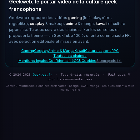
Geekweb, le portail vidéo de la culture geek
francophone
Geekweb regroupe des vidéos
gaming
(let’s play, rétro,
roguelike),
cosplay
& makeup,
anime
& manga,
kawaii
et culture
japonaise. Tu peux suivre des chaînes, liker les contenus et
proposer la tienne — un GeekTube 100 % orienté communauté FR,
avec sélection éditoriale et mises en avant.
Gaming
Cosplay
Anime & Manga
Kawaii
Culture Japon
JRPG
Toutes les chaînes
Mentions légales
Confidentialité
CGU
Cookies
Sitemap
ads.txt
© 2024–2026
Geekweb.fr
·
Tous droits réservés
·
Fait avec 💜
pour la communauté geek
Contenu multimédia & chaînes partenaires · Design kawaii manga · Les pubs aident à faire
tourner le site