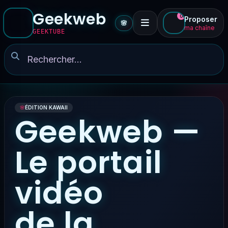
Geekweb
0
Proposer
🌸
ma chaîne
GEEKTUBE
🌸
ÉDITION KAWAII
Geekweb —
Le portail
vidéo
de la