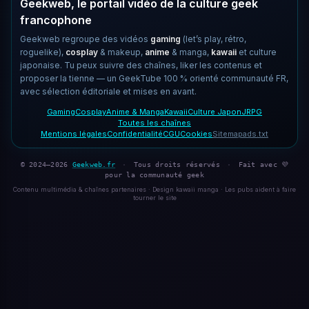
Geekweb, le portail vidéo de la culture geek
francophone
Geekweb regroupe des vidéos
gaming
(let’s play, rétro,
roguelike),
cosplay
& makeup,
anime
& manga,
kawaii
et culture
japonaise. Tu peux suivre des chaînes, liker les contenus et
proposer la tienne — un GeekTube 100 % orienté communauté FR,
avec sélection éditoriale et mises en avant.
Gaming
Cosplay
Anime & Manga
Kawaii
Culture Japon
JRPG
Toutes les chaînes
Mentions légales
Confidentialité
CGU
Cookies
Sitemap
ads.txt
© 2024–2026
Geekweb.fr
·
Tous droits réservés
·
Fait avec 💜
pour la communauté geek
Contenu multimédia & chaînes partenaires · Design kawaii manga · Les pubs aident à faire
tourner le site