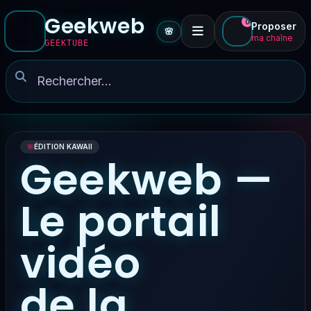
Geekweb
0
Proposer
🌸
ma chaîne
GEEKTUBE
🌸
ÉDITION KAWAII
Geekweb —
Le portail
vidéo
de la