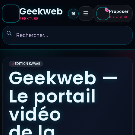
Geekweb
0
Proposer
🌸
ma chaîne
GEEKTUBE
🌸
ÉDITION KAWAII
Geekweb —
Le portail
vidéo
de la