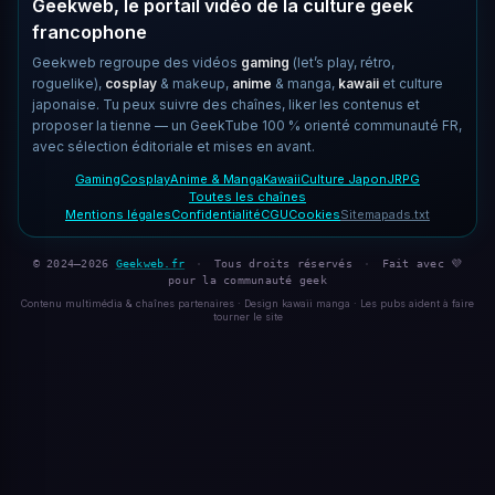
Geekweb, le portail vidéo de la culture geek
francophone
Geekweb regroupe des vidéos
gaming
(let’s play, rétro,
roguelike),
cosplay
& makeup,
anime
& manga,
kawaii
et culture
japonaise. Tu peux suivre des chaînes, liker les contenus et
proposer la tienne — un GeekTube 100 % orienté communauté FR,
avec sélection éditoriale et mises en avant.
Gaming
Cosplay
Anime & Manga
Kawaii
Culture Japon
JRPG
Toutes les chaînes
Mentions légales
Confidentialité
CGU
Cookies
Sitemap
ads.txt
© 2024–2026
Geekweb.fr
·
Tous droits réservés
·
Fait avec 💜
pour la communauté geek
Contenu multimédia & chaînes partenaires · Design kawaii manga · Les pubs aident à faire
tourner le site