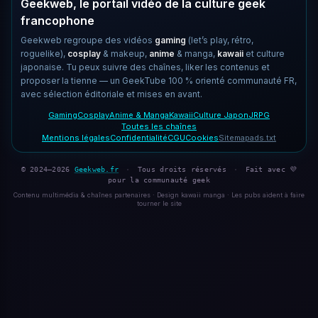
Geekweb, le portail vidéo de la culture geek
francophone
Geekweb regroupe des vidéos
gaming
(let’s play, rétro,
roguelike),
cosplay
& makeup,
anime
& manga,
kawaii
et culture
japonaise. Tu peux suivre des chaînes, liker les contenus et
proposer la tienne — un GeekTube 100 % orienté communauté FR,
avec sélection éditoriale et mises en avant.
Gaming
Cosplay
Anime & Manga
Kawaii
Culture Japon
JRPG
Toutes les chaînes
Mentions légales
Confidentialité
CGU
Cookies
Sitemap
ads.txt
© 2024–2026
Geekweb.fr
·
Tous droits réservés
·
Fait avec 💜
pour la communauté geek
Contenu multimédia & chaînes partenaires · Design kawaii manga · Les pubs aident à faire
tourner le site