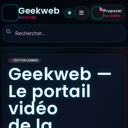
Geekweb
0
Proposer
🌸
ma chaîne
GEEKTUBE
🌸
ÉDITION KAWAII
Geekweb —
Le portail
vidéo
de la