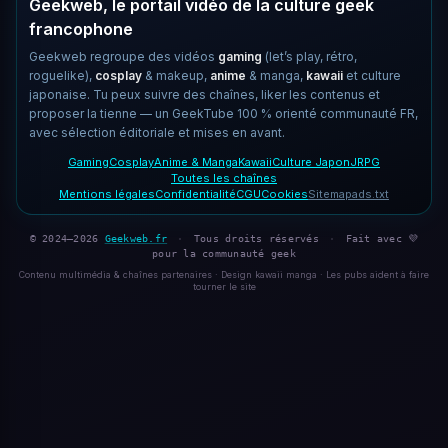
Geekweb, le portail vidéo de la culture geek
francophone
Geekweb regroupe des vidéos
gaming
(let’s play, rétro,
roguelike),
cosplay
& makeup,
anime
& manga,
kawaii
et culture
japonaise. Tu peux suivre des chaînes, liker les contenus et
proposer la tienne — un GeekTube 100 % orienté communauté FR,
avec sélection éditoriale et mises en avant.
Gaming
Cosplay
Anime & Manga
Kawaii
Culture Japon
JRPG
Toutes les chaînes
Mentions légales
Confidentialité
CGU
Cookies
Sitemap
ads.txt
© 2024–2026
Geekweb.fr
·
Tous droits réservés
·
Fait avec 💜
pour la communauté geek
Contenu multimédia & chaînes partenaires · Design kawaii manga · Les pubs aident à faire
tourner le site