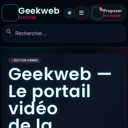
Geekweb
0
Proposer
🌸
ma chaîne
GEEKTUBE
🌸
ÉDITION KAWAII
Geekweb —
Le portail
vidéo
de la