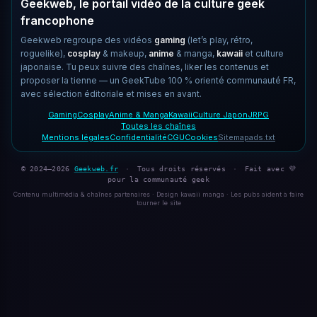
Geekweb, le portail vidéo de la culture geek
francophone
Geekweb regroupe des vidéos
gaming
(let’s play, rétro,
roguelike),
cosplay
& makeup,
anime
& manga,
kawaii
et culture
japonaise. Tu peux suivre des chaînes, liker les contenus et
proposer la tienne — un GeekTube 100 % orienté communauté FR,
avec sélection éditoriale et mises en avant.
Gaming
Cosplay
Anime & Manga
Kawaii
Culture Japon
JRPG
Toutes les chaînes
Mentions légales
Confidentialité
CGU
Cookies
Sitemap
ads.txt
© 2024–2026
Geekweb.fr
·
Tous droits réservés
·
Fait avec 💜
pour la communauté geek
Contenu multimédia & chaînes partenaires · Design kawaii manga · Les pubs aident à faire
tourner le site