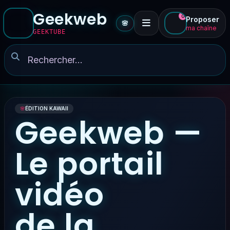
Geekweb
0
Proposer
🌸
ma chaîne
GEEKTUBE
🌸
ÉDITION KAWAII
Geekweb —
Le portail
vidéo
de la