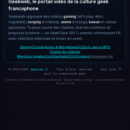
Geekweb, le portail vidéo de la culture geek
francophone
Geekweb regroupe des vidéos
gaming
(let’s play, rétro,
roguelike),
cosplay
& makeup,
anime
& manga,
kawaii
et culture
japonaise. Tu peux suivre des chaînes, liker les contenus et
proposer la tienne — un GeekTube 100 % orienté communauté FR,
avec sélection éditoriale et mises en avant.
Gaming
Cosplay
Anime & Manga
Kawaii
Culture Japon
JRPG
Toutes les chaînes
Mentions légales
Confidentialité
CGU
Cookies
Sitemap
ads.txt
© 2024–2026
Geekweb.fr
·
Tous droits réservés
·
Fait avec 💜
pour la communauté geek
Contenu multimédia & chaînes partenaires · Design kawaii manga · Les pubs aident à faire
tourner le site